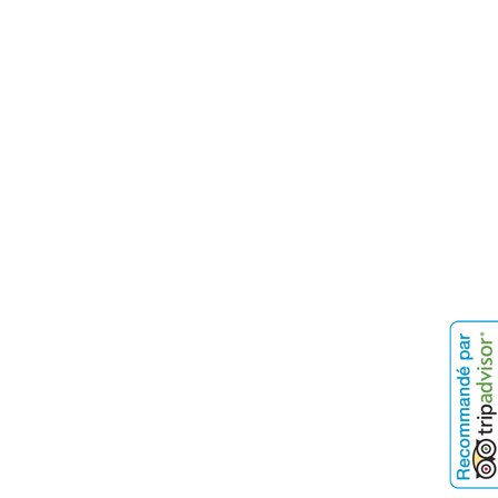
plonger padi palavas, formation padi,
formation plongée enfant padi,
formation plongée padi montpellier,
formation plongée padi palavas,
formation plongée padi carnon,club de
plongée sympa montpellier, club de
plongée sympa palavas, où plonger à
palavas, où plonger à montpellier, où
plonger à carnon, formation plonger
montpellier, formation plonger palavas,
formation plonger carnon, formation
plonger villeneuve les maguelones, où
plonger à villeneuve les maguelones,
plongée villeneuve les maguelones,
plonger villeneuve les maguelones,
baptème de plongée villeneuve les
maguelones, plongée de nuit palavas,
plongée de nuit montpellier, plongée
de nuit carnon, plongée de nuit la
grande motte, balade en mer palavas,
balade en mer montpellier,ffessm,
anmp, formation plongée enfant
palavas, formation plongée enfant
montpellier, formation plongée enfant
carnon, formation plongée enfant la
grande motte, formation plongée
enfant villeneuve les maguelones,