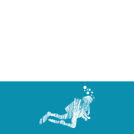
plongée carnon, initiation plongée
villeneuve les maguelones, quoi faire à
palavas, quoi faire à palavas, découvrir
palavas, activité palavas, activité
villeneuve les maguelones, activité
enfant palavas, activité enfant
montpellier, activité enfant villeneuve
les maguelones, organisation
anniversaire enfant montpellier,
organisation gouter anniversaire
enfant palavas, organisation gouter
d’anniversaire enfant villeneuve les
maguelones, enterrement vie de jeune
fille montpellier, enterrement vie de
garçon montpellier, plongée spéciale
montpellier, plongée spéciale palavas