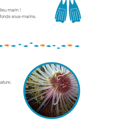
ieu marin !
 fonds sous-marins.
nature.