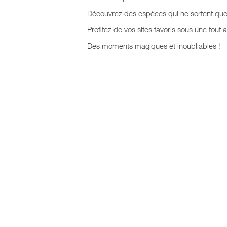
Découvrez des espèces qui ne sortent que 
Profitez de vos sites favoris sous une tout a
Des moments magiques et inoubliables !
plonger montpellier, plonger palava
languedoc roussillon, plonger campi
mauguio, plongée hérault,plongée la
palanquée news,bon cadeau plonger,
advanced, rescue, dive master, padi
palavas, baptème de plongée montpe
languedoc roussillon, club de plongé
padi la grande motte, club de plongé
carnon, centre padi montpellier, plo
plongée enfant padi, formation plon
plongée sympa montpellier, club de 
formation plonger montpellier, form
où plonger à villeneuve les maguelo
villeneuve les maguelones, plongée d
motte, balade en mer palavas, balad
enfant montpellier, formation plong