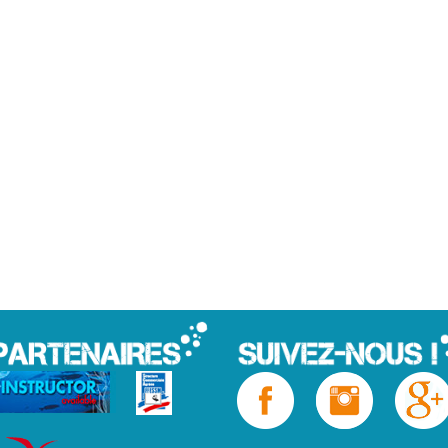
avec hébergement, formation plongée niveau 1 palavas, for
 formation plongée niveau 4 palavas, formation plongée niv
ntpellier, formation niveau 4 montpellier, lab pro center,
nal montpellier, double certification padi, sport pleine nat
non, sport pleine nature hérault, sport pleine nature langu
ontpellier, journée d’intégration hérault, sortie spéciale, s
ouvrir la mer, découverte de la mer palavas, découverte de l
er, initiation plongée carnon, initiation plongée villeneuve l
s, activité palavas, activité villeneuve les maguelones, activi
uve les maguelones, organisation anniversaire enfant montpel
ation gouter d’anniversaire enfant villeneuve les maguelones
on montpellier, plongée spéciale montpellier, plongée spéc
nger carnon, plonger la grande motte, plonger mauguio, baptème de p
pi, tohapi, palavas camping, le palavas camping, palanquée, bon cad
e, PADI, open water, advanced, rescue, dive master, padi palavas, p