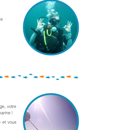
es
ge, votre
arine !
e et vous