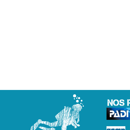
villeneuve les maguelones, plonger 
formation plongée niveau 3 palavas,
2 montpellier, formation niveau 3 mo
cadeau original palavas, cadeau origi
montpellier, sport pleine nature car
d’entreprise, journée d’intégration m
sortie spéciale plongée palavas, déc
palavas, initiation plongée montpelli
quoi faire à palavas, découvrir palava
montpellier, activité enfant villene
anniversaire enfant palavas, organis
montpellier, enterrement vie de garç
plonger montpellier, plonger palavas, plo
roussillon, plonger camping, plonger toha
cadeau de noel plongée, bon cadeau plongé
padi