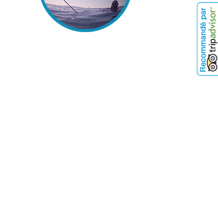
o, plonger hérault, plonger
plongée la grande motte, plongée
ing, palanquée, la palanquée, la
eau plongée, PADI, open water,
tème de plongée, baptème de plongée
rault, baptème de plongée
plongée padi carnon, club de plongée
centre padi palavas, centre padi
alavas, formation padi, formation
ation plongée padi carnon,club de
montpellier, où plonger à carnon,
 plonger villeneuve les maguelones,
e les maguelones, baptème de plongée
t carnon, plongée de nuit la grande
nt palavas, formation plongée
e, formation plongée enfant