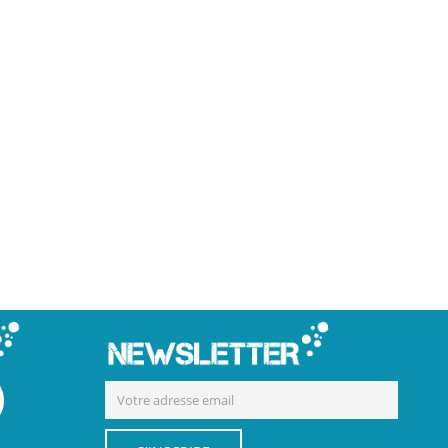
mation plongée niveau 2 palavas,
eau 1 montpellier, formation niveau
 ecosysteme palavas, plongée carnon,
ure palavas, sport pleine nature
edoc roussillon, journée comité
ortie spéciale plongée montpellier,
a mer montpellier, initiation plongée
es maguelones, quoi faire à palavas,
té enfant palavas, activité enfant
lier, organisation gouter
, enterrement vie de jeune fille
iale palavas
longée, plonger hérault, plonger languedoc
eau plonger, cadeau de noel plonger,
adi montpellier, padi carnon, plonger